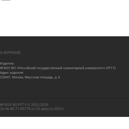
О ЖУРНАЛЕ
Издатель:
ФГАОУ ВО «Российский государственный гуманитарный университет» (РГГУ)
Адрес издателя:
125047, Москва, Миусская площадь, д. 6
ФГАОУ ВО РГГУ © 2022-2026
Эл № ФС77-85779 от 03 августа 2023 г.