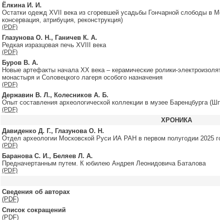
Ёлкина И. И.
Остатки одежд XVII века из сгоревшей усадьбы Гончарной слободы в М
консервация, атрибуция, реконструкция)
(PDF)
Глазунова О. Н., Ганичев К. А.
Редкая изразцовая печь XVIII века
(PDF)
Буров В. А.
Новые артефакты начала ХХ века – керамические ролики-электроизоля
монастыря и Соловецкого лагеря особого назначения
(PDF)
Державин В. Л., Колесников А. Б.
Опыт составления археологической коллекции в музее Баренцбурга (Шп
(PDF)
ХРОНИКА
Давиденко Д. Г., Глазунова О. Н.
Отдел археологии Московской Руси ИА РАН в первом полугодии 2025 г
(PDF)
Баранова С. И., Беляев Л. А.
Предначертанным путем. К юбилею Андрея Леонидовича Баталова
(PDF)
Сведения об авторах
(PDF)
Список сокращений
(PDF)