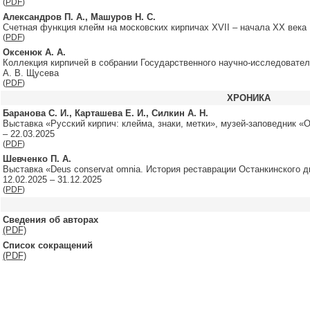
(
PDF
)
Александров П. А., Машуров Н. С.
Счетная функция клейм на московских кирпичах XVII – начала XX века
(
PDF
)
Оксенюк А. А.
Коллекция кирпичей в собрании Государственного научно-исследовател
А. В. Щусева
(
PDF
)
ХРОНИКА
Баранова С. И., Карташева Е. И., Силкин А. Н.
Выставка «Русский кирпич: клейма, знаки, метки», музей-заповедник «О
– 22.03.2025
(
PDF
)
Шевченко П. А.
Выставка «Deus conservat omnia. История реставрации Останкинского д
12.02.2025 – 31.12.2025
(
PDF
)
Сведения об авторах
(PDF)
Список сокращений
(PDF)