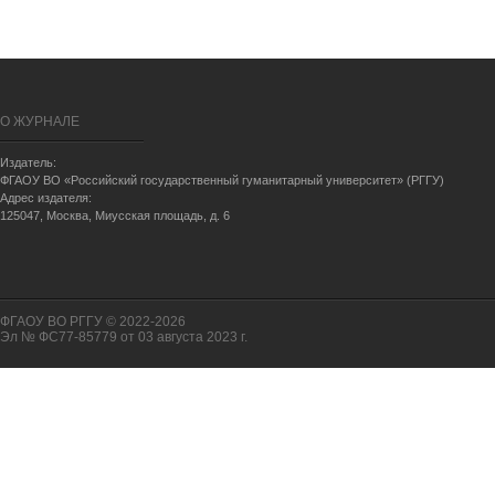
О ЖУРНАЛЕ
Издатель:
ФГАОУ ВО «Российский государственный гуманитарный университет» (РГГУ)
Адрес издателя:
125047, Москва, Миусская площадь, д. 6
ФГАОУ ВО РГГУ © 2022-2026
Эл № ФС77-85779 от 03 августа 2023 г.